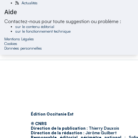
Actualités
Aide
Contactez-nous pour toute suggestion ou problème :
sur le contenu éditorial
sur le fonctionnement technique
Mentions Légales
Cookies
Données personnelles
Édition Occitanie Est
© CNRS
Direction de la publication :
Thierry Dauxois
Direction de la rédaction :
Jérôme Guilbert
Responsable éditorial périmètre national :
Sofia