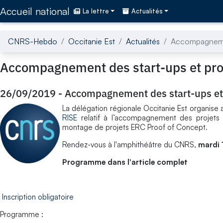
Accédez directement au contenu de la page
Accueil national
La lettre
Actualités
CNRS-Hebdo
Occitanie Est
Actualités
Accompagnemen
Accompagnement des start-ups et proj
26/09/2019
-
Accompagnement des start-ups et 
La délégation régionale Occitanie Est organis
RISE
relatif à l’accompagnement des projets
montage de projets ERC Proof of Concept.
Rendez-vous à l'amphithéâtre du CNRS,
mardi 
Programme dans l'article complet
Inscription obligatoire
Programme :