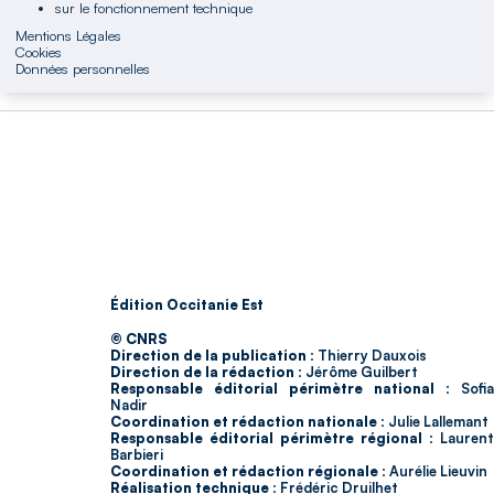
sur le fonctionnement technique
Mentions Légales
Cookies
Données personnelles
Édition Occitanie Est
© CNRS
Direction de la publication :
Thierry Dauxois
Direction de la rédaction :
Jérôme Guilbert
Responsable éditorial périmètre national :
Sofia
Nadir
Coordination et rédaction nationale :
Julie Lallemant
Responsable éditorial périmètre régional :
Laurent
Barbieri
Coordination et rédaction régionale :
Aurélie Lieuvin
Réalisation technique :
Frédéric Druilhet