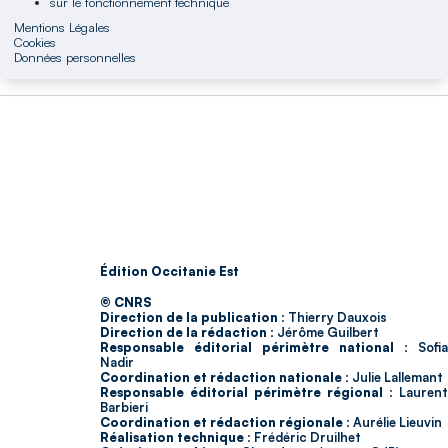
sur le fonctionnement technique
Mentions Légales
Cookies
Données personnelles
Édition Occitanie Est
© CNRS
Direction de la publication :
Thierry Dauxois
Direction de la rédaction :
Jérôme Guilbert
Responsable éditorial périmètre national :
Sofia
Nadir
Coordination et rédaction nationale :
Julie Lallemant
Responsable éditorial périmètre régional :
Laurent
Barbieri
Coordination et rédaction régionale :
Aurélie Lieuvin
Réalisation technique :
Frédéric Druilhet