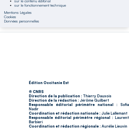
sur le contenu éditorial
sur le fonctionnement technique
Mentions Légales
Cookies
Données personnelles
Édition Occitanie Est
© CNRS
Direction de la publication :
Thierry Dauxois
Direction de la rédaction :
Jérôme Guilbert
Responsable éditorial périmètre national :
Sofia
Nadir
Coordination et rédaction nationale :
Julie Lallemant
Responsable éditorial périmètre régional :
Laurent
Barbieri
Coordination et rédaction régionale :
Aurélie Lieuvin