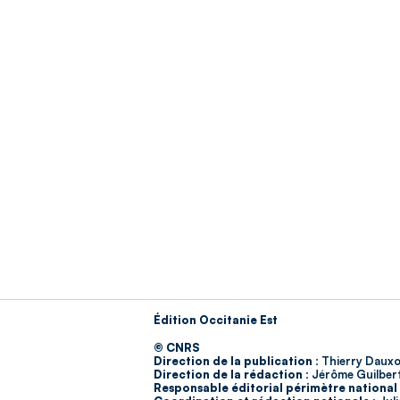
Édition Occitanie Est
© CNRS
Direction de la publication :
Thierry Dauxo
Direction de la rédaction :
Jérôme Guilber
Responsable éditorial périmètre national 