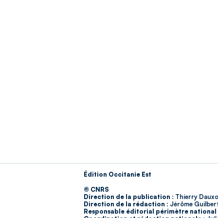
Édition Occitanie Est
© CNRS
Direction de la publication :
Thierry Dauxo
Direction de la rédaction :
Jérôme Guilber
Responsable éditorial périmètre national 