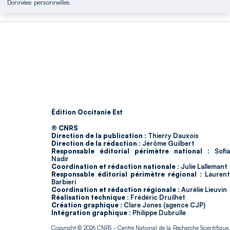
Données personnelles
Édition Occitanie Est
© CNRS
Direction de la publication :
Thierry Dauxois
Direction de la rédaction :
Jérôme Guilbert
Responsable éditorial périmètre national :
Sofia
Nadir
Coordination et rédaction nationale :
Julie Lallemant
Responsable éditorial périmètre régional :
Laurent
Barbieri
Coordination et rédaction régionale :
Aurélie Lieuvin
Réalisation technique :
Frédéric Druilhet
Création graphique :
Clare Jones (agence CJP)
Intégration graphique :
Philippe Dubrulle
Copyright © 2026
CNRS
- Centre National de la Recherche Scientifique