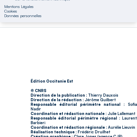
Mentions Légales
Cookies
Données personnelles
Édition Occitanie Est
© CNRS
Direction de la publication :
Thierry Dauxois
Direction de la rédaction :
Jérôme Guilbert
Responsable éditorial périmètre national :
Sofia
Nadir
Coordination et rédaction nationale :
Julie Lallemant
Responsable éditorial périmètre régional :
Laurent
Barbieri
Coordination et rédaction régionale :
Aurélie Lieuvin
Réalisation technique :
Frédéric Druilhet
Création graphique :
Clare Jones (agence CJP)