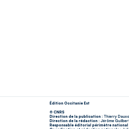
Édition Occitanie Est
© CNRS
Direction de la publication :
Thierry Dauxo
Direction de la rédaction :
Jérôme Guilber
Responsable éditorial périmètre national 