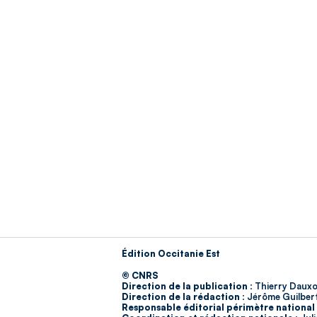
Édition Occitanie Est
© CNRS
Direction de la publication :
Thierry Dauxo
Direction de la rédaction :
Jérôme Guilber
Responsable éditorial périmètre national 