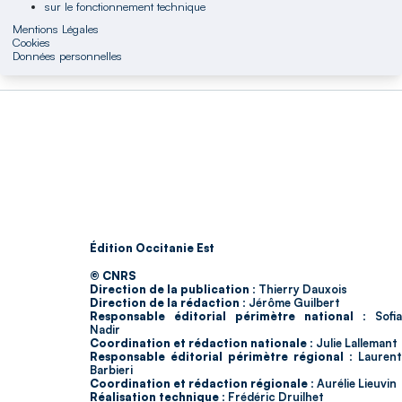
sur le fonctionnement technique
Mentions Légales
Cookies
Données personnelles
Édition Occitanie Est
© CNRS
Direction de la publication :
Thierry Dauxois
Direction de la rédaction :
Jérôme Guilbert
Responsable éditorial périmètre national :
Sofia
Nadir
Coordination et rédaction nationale :
Julie Lallemant
Responsable éditorial périmètre régional :
Laurent
Barbieri
Coordination et rédaction régionale :
Aurélie Lieuvin
Réalisation technique :
Frédéric Druilhet