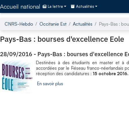
Accédez directement au contenu de la page
Accueil national
La lettre
Actualités
CNRS-Hebdo
Occitanie Est
Actualités
Pays-Bas : bou
Pays-Bas : bourses d'excellence Eole
28/09/2016
-
Pays-Bas : bourses d'excellence E
Destinées à des étudiants en master et à de
accordées par le Réseau franco-néerlandais po
réception des candidatures :
15 octobre 2016.
En savoir plus