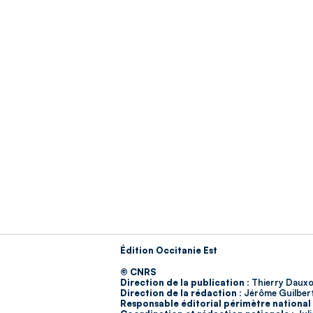
Édition Occitanie Est
© CNRS
Direction de la publication :
Thierry Dauxo
Direction de la rédaction :
Jérôme Guilber
Responsable éditorial périmètre national 