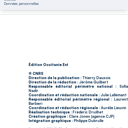
Données personnelles
Édition Occitanie Est
© CNRS
Direction de la publication :
Thierry Dauxois
Direction de la rédaction :
Jérôme Guilbert
Responsable éditorial périmètre national :
Sofia
Nadir
Coordination et rédaction nationale :
Julie Lallemant
Responsable éditorial périmètre régional :
Laurent
Barbieri
Coordination et rédaction régionale :
Aurélie Lieuvin
Réalisation technique :
Frédéric Druilhet
Création graphique :
Clare Jones (agence CJP)
Intégration graphique :
Philippe Dubrulle