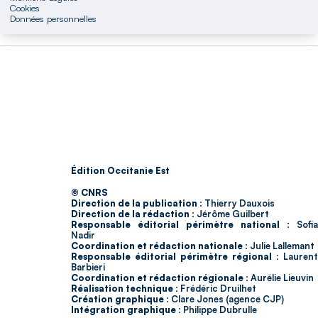
Cookies
Données personnelles
Édition Occitanie Est
© CNRS
Direction de la publication :
Thierry Dauxois
Direction de la rédaction :
Jérôme Guilbert
Responsable éditorial périmètre national :
Sofia
Nadir
Coordination et rédaction nationale :
Julie Lallemant
Responsable éditorial périmètre régional :
Laurent
Barbieri
Coordination et rédaction régionale :
Aurélie Lieuvin
Réalisation technique :
Frédéric Druilhet
Création graphique :
Clare Jones (agence CJP)
Intégration graphique :
Philippe Dubrulle