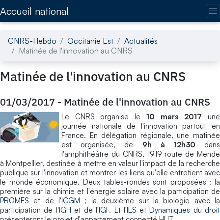
Accédez directement au contenu de la page
Accueil national
CNRS-Hebdo
Occitanie Est
Actualités
Matinée de l'innovation au CNRS
Matinée de l'innovation au CNRS
01/03/2017
-
Matinée de l'innovation au CNRS
Le CNRS organise le
10 mars 2017
un
journée nationale de l'innovation partout en
France. En délégation régionale, une matinée
est organisée, de
9h à 12h30
dan
l'amphithéâtre du CNRS, 1919 route de Mende
à Montpellier, destinée à mettre en valeur l'impact de la recherche
publique sur l'innovation et montrer les liens qu'elle entretient avec
le monde économique. Deux tables-rondes sont proposées : la
première sur la chimie et l'énergie solaire avec la participation de
PROMES
et de l'
ICGM
; la deuxième sur la biologie avec l
participation de l'
IGH
et de l'
IGF
. Et l'
IES
et
Dynamiques du droi
présenteront le projet d'appartement connecté HUT.