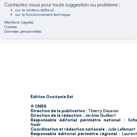
Contactez-nous pour toute suggestion ou problème :
sur le contenu éditorial
sur le fonctionnement technique
Mentions Légales
Cookies
Données personnelles
Édition Occitanie Est
© CNRS
Direction de la publication :
Thierry Dauxois
Direction de la rédaction :
Jérôme Guilbert
Responsable éditorial périmètre national :
Sofia
Nadir
Coordination et rédaction nationale :
Julie Lallemant
Responsable éditorial périmètre régional :
Laurent