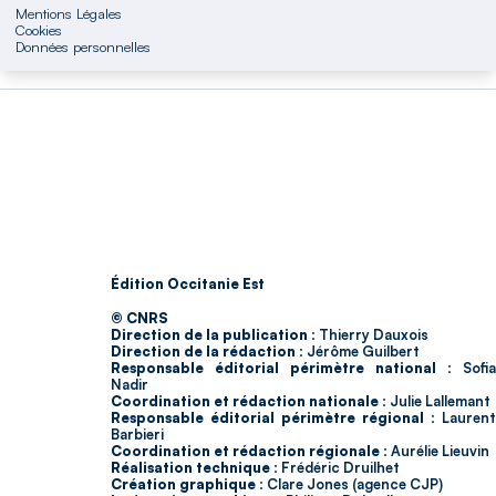
Mentions Légales
Cookies
Données personnelles
Édition Occitanie Est
© CNRS
Direction de la publication :
Thierry Dauxois
Direction de la rédaction :
Jérôme Guilbert
Responsable éditorial périmètre national :
Sofia
Nadir
Coordination et rédaction nationale :
Julie Lallemant
Responsable éditorial périmètre régional :
Laurent
Barbieri
Coordination et rédaction régionale :
Aurélie Lieuvin
Réalisation technique :
Frédéric Druilhet
Création graphique :
Clare Jones (agence CJP)