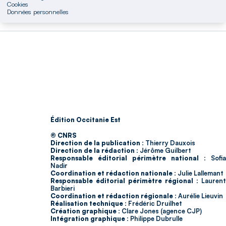
Cookies
Données personnelles
Édition Occitanie Est
© CNRS
Direction de la publication :
Thierry Dauxois
Direction de la rédaction :
Jérôme Guilbert
Responsable éditorial périmètre national :
Sofia
Nadir
Coordination et rédaction nationale :
Julie Lallemant
Responsable éditorial périmètre régional :
Laurent
Barbieri
Coordination et rédaction régionale :
Aurélie Lieuvin
Réalisation technique :
Frédéric Druilhet
Création graphique :
Clare Jones (agence CJP)
Intégration graphique :
Philippe Dubrulle