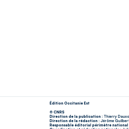
Édition Occitanie Est
© CNRS
Direction de la publication :
Thierry Dauxo
Direction de la rédaction :
Jérôme Guilber
Responsable éditorial périmètre national 