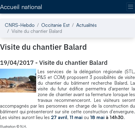
Accédez directement au contenu de la page
Accueil national
CNRS-Hebdo
Occitanie Est
Actualités
Visite du chantier Balard
Visite du chantier Balard
19/04/2017
-
Visite du chantier Balard
Les services de la délégation régionale (STL,
P&S et COM) proposent 3 possibilités de visite
du chantier du bâtiment recherche Balard. La
visite du futur édifice permettra d'arpenter la
zone de chantier avant sa fermeture lorsque les
travaux recommenceront. Les visiteurs seront
accompagnés par les personnes en charge de la construction du
bâtiment qui présenteront sur site cette construction d'envergure.
Les visites auront lieu les
27 avril
,
11 mai
ou
18 mai
à 14h30
.
Illustration © N.H.