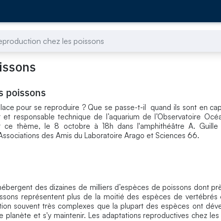
reproduction chez les poissons
oissons
s poissons
place pour se reproduire ? Que se passe-t-il quand ils sont en capt
 et responsable technique de l’aquarium de l’Observatoire Océ
 ce thème, le 8 octobre à 18h dans l'amphithéâtre A. Guille 
 Associations des Amis du Laboratoire Arago et Sciences 66.
, hébergent des dizaines de milliers d’espèces de poissons dont 
poissons représentent plus de la moitié des espèces de vertébrés
uction souvent très complexes que la plupart des espèces ont dé
tre planète et s'y maintenir. Les adaptations reproductives chez le