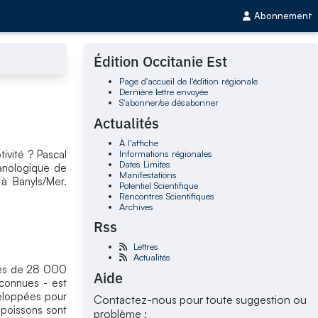
Abonnement
Édition Occitanie Est
Page d'accueil de l'édition régionale
Dernière lettre envoyée
S'abonner/se désabonner
Actualités
À l'affiche
Informations régionales
ivité ? Pascal
Dates Limites
anologique de
Manifestations
à Banyls/Mer.
Potentiel Scientifique
Rencontres Scientifiques
Archives
Rss
Lettres
Actualités
près de 28 000
Aide
 connues - est
veloppées pour
Contactez-nous pour toute suggestion ou
s poissons sont
problème :