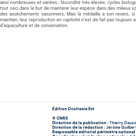
ainsi nombreuses et variées : fécondité très élevée, cycles biolog
tout ceci dans le but de maintenir leur espèce dans des milieux s
des assèchements saisonniers. Mais la médaille a son revers, s
maintien, leur reproduction en captivité n'est de fait pas toujou
d'aquaculture et de conservation.
Édition Occitanie Est
© CNRS
Direction de la publication :
Thierry Dauxo
Direction de la rédaction :
Jérôme Guilber
Responsable éditorial périmètre national 