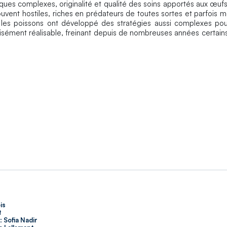
iques complexes, originalité et qualité des soins apportés aux œufs
ouvent hostiles, riches en prédateurs de toutes sortes et parfois
i les poissons ont développé des stratégies aussi complexes pou
rs aisément réalisable, freinant depuis de nombreuses années certa
is
t
:
Sofia Nadir