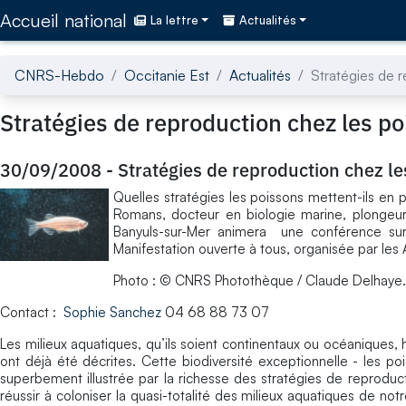
Accédez directement au contenu de la page
Accueil national
La lettre
Actualités
CNRS-Hebdo
Occitanie Est
Actualités
Stratégies de 
Stratégies de reproduction chez les p
30/09/2008
-
Stratégies de reproduction chez le
Quelles stratégies les poissons mettent-ils en 
Romans, docteur en biologie marine, plongeur
Banyuls-sur-Mer animera une conférence sur
Manifestation ouverte à tous, organisée par les
Photo : © CNRS Photothèque / Claude Delhaye.
Contact :
Sophie Sanchez
04 68 88 73 07
Les milieux aquatiques, qu’ils soient continentaux ou océaniques
ont déjà été décrites. Cette biodiversité exceptionnelle - les 
superbement illustrée par la richesse des stratégies de reprod
réussir à coloniser la quasi-totalité des milieux aquatiques de no