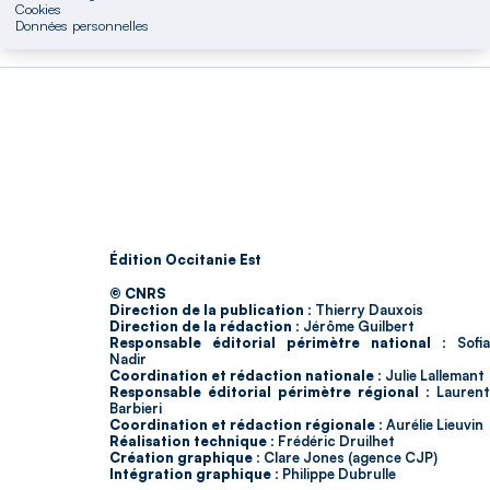
Cookies
Données personnelles
Édition Occitanie Est
© CNRS
Direction de la publication :
Thierry Dauxois
Direction de la rédaction :
Jérôme Guilbert
Responsable éditorial périmètre national :
Sofia
Nadir
Coordination et rédaction nationale :
Julie Lallemant
Responsable éditorial périmètre régional :
Laurent
Barbieri
Coordination et rédaction régionale :
Aurélie Lieuvin
Réalisation technique :
Frédéric Druilhet
Création graphique :
Clare Jones (agence CJP)
Intégration graphique :
Philippe Dubrulle