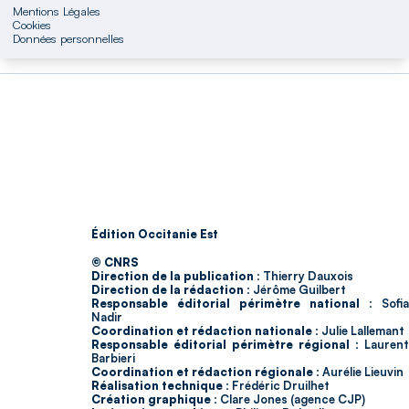
Mentions Légales
Cookies
Données personnelles
Édition Occitanie Est
© CNRS
Direction de la publication :
Thierry Dauxois
Direction de la rédaction :
Jérôme Guilbert
Responsable éditorial périmètre national :
Sofia
Nadir
Coordination et rédaction nationale :
Julie Lallemant
Responsable éditorial périmètre régional :
Laurent
Barbieri
Coordination et rédaction régionale :
Aurélie Lieuvin
Réalisation technique :
Frédéric Druilhet
Création graphique :
Clare Jones (agence CJP)