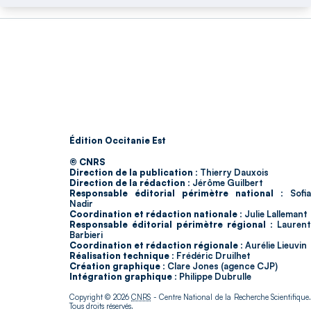
Édition Occitanie Est
© CNRS
Direction de la publication :
Thierry Dauxois
Direction de la rédaction :
Jérôme Guilbert
Responsable éditorial périmètre national :
Sofia
Nadir
Coordination et rédaction nationale :
Julie Lallemant
Responsable éditorial périmètre régional :
Laurent
Barbieri
Coordination et rédaction régionale :
Aurélie Lieuvin
Réalisation technique :
Frédéric Druilhet
Création graphique :
Clare Jones (agence CJP)
Intégration graphique :
Philippe Dubrulle
Copyright © 2026
CNRS
- Centre National de la Recherche Scientifique
Tous droits réservés.