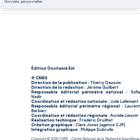
Données personnelles
Édition Occitanie Est
© CNRS
Direction de la publication :
Thierry Dauxois
Direction de la rédaction :
Jérôme Guilbert
Responsable éditorial périmètre national :
Sofia
Nadir
Coordination et rédaction nationale :
Julie Lallemant
Responsable éditorial périmètre régional :
Laurent
Barbieri
Coordination et rédaction régionale :
Aurélie Lieuvin
Réalisation technique :
Frédéric Druilhet
Création graphique :
Clare Jones (agence CJP)
Intégration graphique :
Philippe Dubrulle
Copyright © 2026
CNRS
- Centre National de la Recherche Scientifique