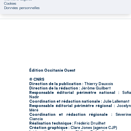
Cookies
Données personnelles
Édition Occitanie Ouest
© CNRS
Direction de la publication :
Thierry Dauxois
Direction de la rédaction :
Jérôme Guilbert
Responsable éditorial périmètre national :
Sofia
Nadir
Coordination et rédaction nationale :
Julie Lallemant
Responsable éditorial périmètre régional :
Jocelyn
Méré
Coordination et rédaction régionale :
Séverin
Ciancia
Réalisation technique :
Frédéric Druilhet
Création graphique :
Clare Jones (agence CJP)