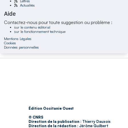
Lettres
Actualités
Aide
Contactez-nous pour toute suggestion ou problème :
sur le contenu éditorial
sur le fonctionnement technique
Mentions Légales
Cookies
Données personnelles
Édition Occitanie Ouest
© CNRS
Direction de la publication :
Thierry Dauxois
Direction de la rédaction :
Jérôme Guilbert