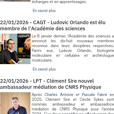
échanges et en apprentissages.
En savoir plus
22/01/2026
-
CAGT - Ludovic Orlando est élu
membre de l’Académie des sciences
Le 8 janvier dernier, l’Académie des sciences a
annoncé les dix-huit nouveaux membres
reconnus dans leurs disciplines respectives.
Parmi eux, Ludovic Orlando, biologiste
moléculaire et cellulaire et archéologue
moléculaire.
En savoir plus
22/01/2026
-
LPT - Clément Sire nouvel
ambassadeur médiation de CNRS Physique
Après
Charles Antoine
et
Pascale Fabre
en
2025, Clément Sire et Cécile Sykes sont
nommés ambassadeur et ambassadrice
médiation de CNRS Physique pour l’année
2026. Ces deux scientifiques effectueront des