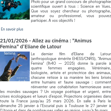
Photo
pour un grand concours de photographie
scientifique ouvert à tous : Science en Vues.
Que vous soyez chercheur ou photographe,
amateur ou professionnel, vous pouvez
participer. A vos objectifs !
En savoir plus
21/01/2026
-
Allez au cinéma : "Animus
Femina" d’Eliane de Latour
Le dernier film d'Eliane de Latour
(anthropologue émérite EHESS/CNRS), "Animus
Femina" (1h40 – 2025) donne la parole à
quatre femmes engagées. Vétérinaire,
biologiste, artiste et protectrice des animaux,
chacune retisse à sa manière les liens brisés
entre humains et faune sauvage : comment
réinventer une cohabitation harmonieuse avec
les mondes sauvages ? Un voyage poétique et urgent, entre
crises écologiques et lueurs d’espoir. Projections organisées dans
toute la France jusqu’au 25 mars 2026. En salle à Paris le
dimanche 25 janvier à l’Escurial puis à Toulouse le 27 janvier à
l’Utopia et dans de nombreuses salles en région, jusqu’à fin mars.