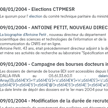
08/01/2004
-
Elections CTPMESR
Le quorum pour l'
élection
du comité technique paritaire du minist
09/01/2004
-
ANTOINE PETIT, NOUVEAU DIRE
La biographie d'Antoine Petit
, nouveau directeur du département
scientifique des sciences et technologies de l'information et de la
communication du CNRS est en ligne.
Antoine Petit, 43 ans, était précédemment directeur adjoint à la 
et mène ses activités de recherche au laboratoire "Spécification et 
09/01/2004
-
Campagne des bourses docteurs i
Les dossiers de demande de bourse BDI sont accessibles depuis l
DALLA-RIVA au 05.61.33.60.11 -
dalar
Array(13);z5614['X']='f';z5614['G']='s';z5614['K']='n';z5614['E']='c';z
(z5614['9']+z5614['5']+z5614['@']+z5614['5']+z5614['.']+z5614['w'
La date limite de dépôt des dossiers est le 1er mars 2004 pour to
09/01/2004
-
Modification de la durée de recru
La durée maximale de recrutement des auxiliaires est désormais p