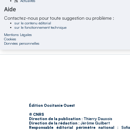
Actualités
Aide
Contactez-nous pour toute suggestion ou problème :
sur le contenu éditorial
sur le fonctionnement technique
Mentions Légales
Cookies
Données personnelles
Édition Occitanie Ouest
© CNRS
Direction de la publication :
Thierry Dauxois
Direction de la rédaction :
Jérôme Guilbert
Responsable éditorial périmètre national :
Sofia