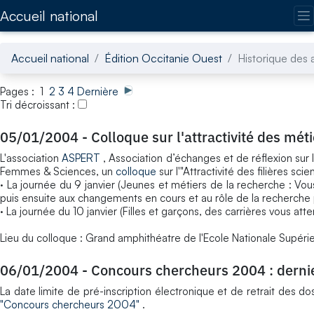
Accédez directement au contenu de la page
Accueil national
Accueil national
Édition Occitanie Ouest
Historique des a
Pages : 1
2
3
4
Dernière
Tri décroissant :
05/01/2004
-
Colloque sur l'attractivité des mét
L'association
ASPERT
, Association d’échanges et de réflexion sur l
Femmes & Sciences, un
colloque
sur l'"Attractivité des filières sci
· La journée du 9 janvier (Jeunes et métiers de la recherche : Vo
puis ensuite aux changements en cours et au rôle de la recherche 
· La journée du 10 janvier (Filles et garçons, des carrières vous at
Lieu du colloque : Grand amphithéatre de l'Ecole Nationale Supérie
06/01/2004
-
Concours chercheurs 2004 : dernie
La date limite de pré-inscription électronique et de retrait des 
"Concours chercheurs 2004"
.