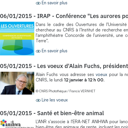
En savoir plus
06/01/2015
-
IRAP - Conférence "Les aurores pola
Dans le cadre des Ouvertures de l'Université 
chercheur au CNRS à l’Institut de recherche en
l'amphithéatre Concorde de l'université, une co
Terre".
En savoir plus
05/01/2015
-
Les voeux d'Alain Fuchs, présiden
Alain Fuchs vous adresse ses
voeux
pour la n
CNRS, le lundi
12 janvier à 12 h 00
.
© CNRS Photothèque / Francis VERNHET
Lire les voeux
05/01/2015
-
Santé et bien-être animal
L'ANR s'associe à l'ERA-NET ANIHWA pour lance
bien-être des animaux de rente, incluant les poi