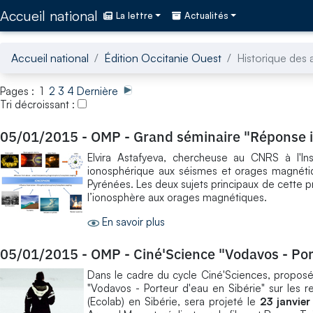
Accédez directement au contenu de la page
Accueil national
La lettre
Actualités
Accueil national
Édition Occitanie Ouest
Historique des a
Pages : 1
2
3
4
Dernière
Tri décroissant :
05/01/2015
-
OMP - Grand séminaire "Réponse 
Elvira Astafyeva, chercheuse au CNRS à l'I
ionosphérique aux séismes et orages magnéti
Pyrénées. Les deux sujets principaux de cette p
l’ionosphère aux orages magnétiques.
En savoir plus
05/01/2015
-
OMP - Ciné'Science "Vodavos - Por
Dans le cadre du cycle Ciné'Sciences, proposé
"Vodavos - Porteur d'eau en Sibérie" sur les 
(Ecolab) en Sibérie, sera projeté le
23 janvier