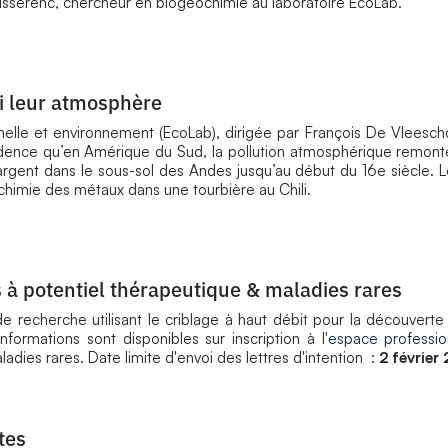
eisserenc, chercheur en biogéochimie au laboratoire EcoLab.
si leur atmosphère
nelle et environnement (EcoLab), dirigée par François De Vleesc
dence qu’en Amérique du Sud, la pollution atmosphérique remont
l’argent dans le sous-sol des Andes jusqu’au début du 16e siècle. 
 chimie des métaux dans une tourbière au Chili.
 à potentiel thérapeutique & maladies rares
e recherche utilisant le criblage à haut débit pour la découvert
nformations sont disponibles sur inscription à l'
espace professio
dies rares. Date limite d'envoi des lettres d'intention :
2 février
tes