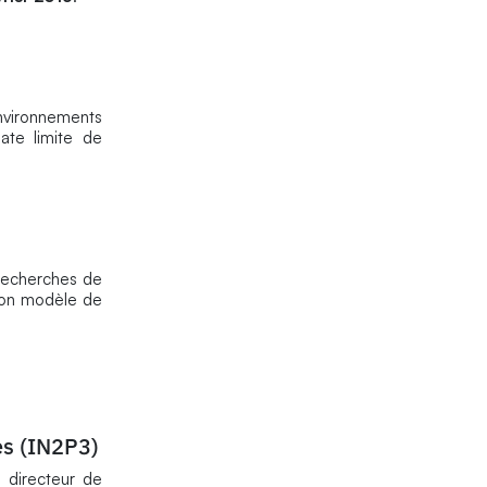
vironnements
ate limite de
e recherches de
son modèle de
es (IN2P3)
, directeur de