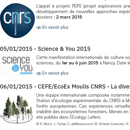
L'appel à projets PEPS (projet exploratoire pr
développement de nouvelles approches expérim
dossiers :
2 mars 2015
.
En savoir plus
05/01/2015
-
Science & You 2015
Cette manifestation internationale de culture sci
sciences, du
1er au 6 juin 2015
à Nancy. Date lim
En savoir plus
06/01/2015
-
CEFE/EcoEx Moulis CNRS - La divers
Une équipe internationale composée notamment 
Station d'écologie expérimentale du CNRS à Mo
forêts européennes. Ces expériences virtuelle
stabilité des écosystèmes forestiers. Menés en 
été publiés dans l'
Ecology Letters
.
© X. Morin, L. Fahse, C. deMazancourt, M. Scherer-Lorenzen, 