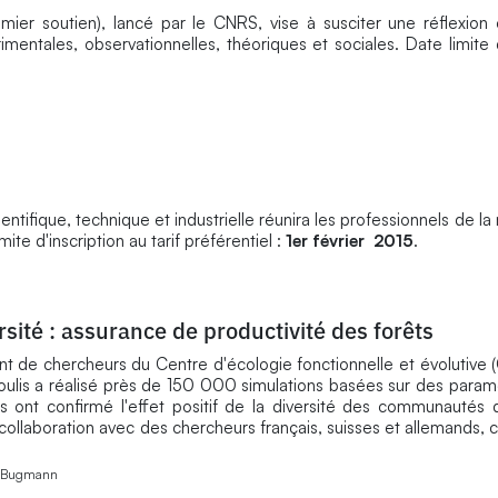
emier soutien), lancé par le CNRS, vise à susciter une réflexion
entales, observationnelles, théoriques et sociales. Date limit
entifique, technique et industrielle réunira les professionnels de l
ite d'inscription au tarif préférentiel :
1er février 2015
.
ité : assurance de productivité des forêts
de chercheurs du Centre d'écologie fonctionnelle et évolutive (
ulis a réalisé près de 150 000 simulations basées sur des param
s ont confirmé l'effet positif de la diversité des communautés d
collaboration avec des chercheurs français, suisses et allemands, c
H. Bugmann