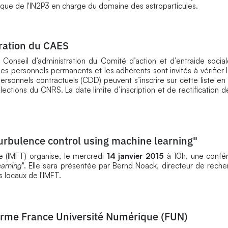
ique de l'IN2P3 en charge du domaine des astroparticules.
tration du CAES
du Conseil d’administration du Comité d’action et d’entraide socia
Les personnels permanents et les adhérents sont invités à vérifier l
personnels contractuels (CDD) peuvent s’inscrire sur cette liste en
élections du CNRS. La date limite d’inscription et de rectification de 
urbulence control using machine learning"
e (IMFT) organise, le mercredi
14 janvier 2015
à 10h, une confér
earning
". Elle sera présentée par Bernd Noack, directeur de rec
es locaux de l'IMFT.
orme France Université Numérique (FUN)