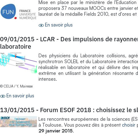
Mise en place par le ministère de l'Education
proposera 37 nouveaux MOOCs entre janvier et ma
lauréat de la médaille Fields 2010, est d'ores et 
En savoir plus
09/01/2015
-
LCAR - Des impulsions de rayonnem
laboratoire
Des physiciens du Laboratoire collisions, agré
synchrotron SOLEIL et du Laboratoire interactio
réalisable en laboratoire et qui délivre des imp
extrême en utilisant la génération résonante
intenses.
© CELIA / Y. Mairesse
En savoir plus
13/01/2015
-
Forum ESOF 2018 : choisissez le s
Les rencontres européennes de la sciences (ESO
à Toulouse. Vous pouvez dès à présent
choisir
p
29 janvier 2015
.