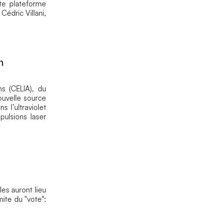
tte plateforme
édric Villani,
n
ns (CELIA), du
ouvelle source
s l’ultraviolet
pulsions laser
es auront lieu
mite du "vote":