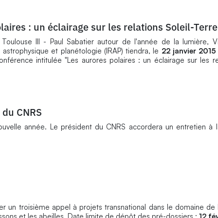
ires : un éclairage sur les relations Soleil-Terre
Toulouse III - Paul Sabatier autour de l'année de la lumière, 
 astrophysique et planétologie (IRAP) tiendra, le
22 janvier 2015
nférence intitulée "Les aurores polaires : un éclairage sur les rel
t du CNRS
ouvelle année. Le président du CNRS accordera un entretien à 
r un troisième appel à projets transnational dans le domaine de 
ssons et les abeilles. Date limite de dépôt des pré-dossiers :
12 fé