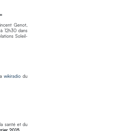
"
Vincent Genot,
à 12h30 dans
ations Soleil-
la
wikiradio
du
la santé et du
vrier 2015
.