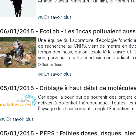
Arnaud Mansat, réalisateur du film, et Roman T
En savoir plus
06/01/2015
-
EcoLab - Les Incas polluaient aus
Une équipe du Laboratoire d’écologie fonction
de recherche au CNRS, vient de mettre en évi
temps des Incas, qui ont exploité le cuivre et 
sont parvenus à cette conclusion en étudiant la
© Gaël Le Roux
En savoir plus
05/01/2015
-
Criblage à haut débit de molécules
Cet appel a pour but de soutenir des projets d
actives à potentiel thérapeutique. Toutes les i
Paysage des financements, onglet Fondation mala
En savoir plus
05/01/2015
-
PEPS : Faibles doses, risques, aler