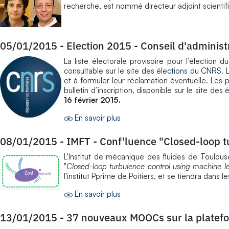
recherche, est nommé directeur adjoint scientif
05/01/2015
-
Election 2015 - Conseil d'adminis
La liste électorale provisoire pour l’élection 
consultable sur le
site des élections du CNRS
. 
et à formuler leur réclamation éventuelle. Les 
bulletin d’inscription, disponible sur le site des 
16 février 2015.
En savoir plus
08/01/2015
-
IMFT - Conf'luence "Closed-loop t
L'Institut de mécanique des fluides de Toulous
"
Closed-loop turbulence control using machine l
l'institut Pprime de Poitiers, et se tiendra dans l
En savoir plus
13/01/2015
-
37 nouveaux MOOCs sur la platef