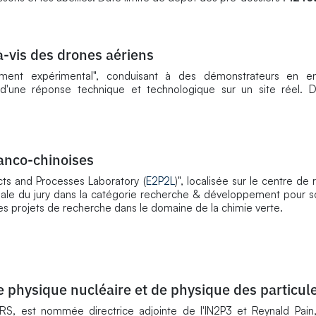
à-vis des drones aériens
ment expérimental", conduisant à des démonstrateurs en en
d'une réponse technique et technologique sur un site réel. D
ranco-chinoises
ucts and Processes Laboratory (
E2P2L
)", localisée sur le centre d
iale du jury dans la catégorie recherche & développement pour 
es projets de recherche dans le domaine de la chimie verte.
de physique nucléaire et de physique des particul
NRS, est nommée directrice adjointe de l'IN2P3 et Reynald Pain