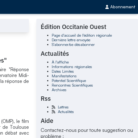
Abonnement
Édition Occitanie Ouest
Page d'accueil de l'édition régionale
Dernière lettre envoyée
S'abonner/se désabonner
Actualités
es"
À l'affiche
Informations régionales
aire "Réponse
Dates Limites
ervatoire Midi-
Manifestations
Potentiel Scientifique
 la réponse de
Rencontres Scientifiques
Archives
Rss
Lettres
Actualités
Aide
(OMP), le film
nt de Toulouse
Contactez-nous pour toute suggestion ou
'un débat avec
problème :