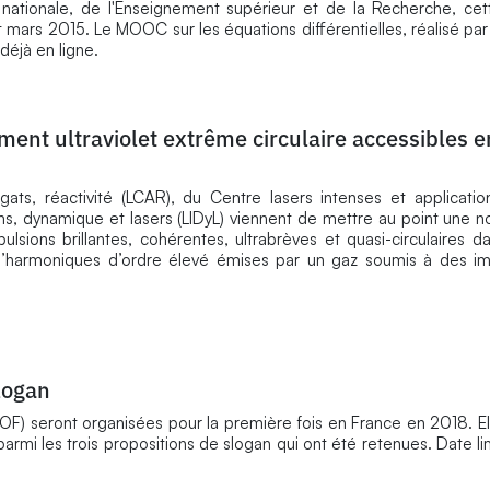
 nationale, de l'Enseignement supérieur et de la Recherche, ce
rs 2015. Le MOOC sur les équations différentielles, réalisé par C
déjà en ligne.
ent ultraviolet extrême circulaire accessibles e
gats, réactivité (LCAR), du Centre lasers intenses et applicatio
ns, dynamique et lasers (LIDyL) viennent de mettre au point une n
ulsions brillantes, cohérentes, ultrabrèves et quasi-circulaires dan
 d’harmoniques d’ordre élevé émises par un gaz soumis à des im
logan
F) seront organisées pour la première fois en France en 2018. Ell
armi les trois propositions de slogan qui ont été retenues. Date li