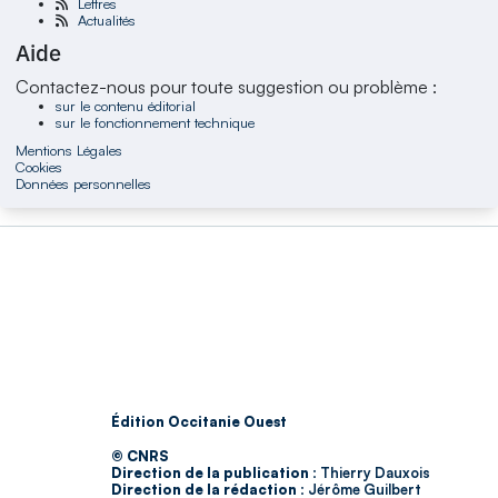
Lettres
Actualités
Aide
Contactez-nous pour toute suggestion ou problème :
sur le contenu éditorial
sur le fonctionnement technique
Mentions Légales
Cookies
Données personnelles
Édition Occitanie Ouest
© CNRS
Direction de la publication :
Thierry Dauxois
Direction de la rédaction :
Jérôme Guilbert