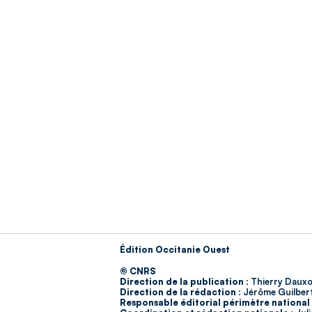
Édition Occitanie Ouest
© CNRS
Direction de la publication :
Thierry Dauxo
Direction de la rédaction :
Jérôme Guilber
Responsable éditorial périmètre national 