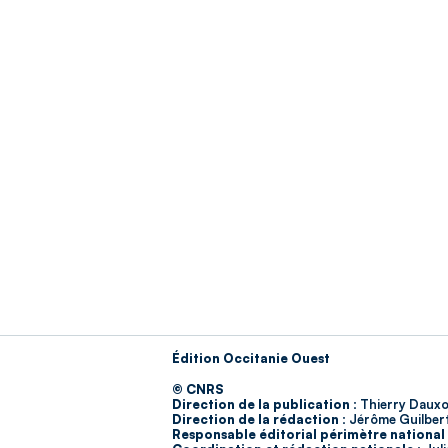
Édition Occitanie Ouest
© CNRS
Direction de la publication :
Thierry Dauxo
Direction de la rédaction :
Jérôme Guilber
Responsable éditorial périmètre national 