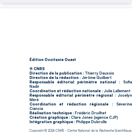
Édition Occitanie Ouest
© CNRS
Direction de la publication :
Thierry Dauxois
Direction de la rédaction :
Jérôme Guilbert
Responsable éditorial périmètre national :
Sofia
Nadir
Coordination et rédaction nationale :
Julie Lallemant
Responsable éditorial périmètre régional :
Jocelyn
Méré
Coordination et rédaction régionale :
Séverin
Ciancia
Réalisation technique :
Frédéric Druilhet
Création graphique :
Clare Jones (agence CJP)
Intégration graphique :
Philippe Dubrulle
Copyright © 2026
CNRS
- Centre National de la Recherche Scientifique