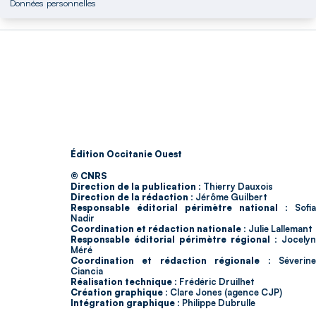
Données personnelles
Édition Occitanie Ouest
© CNRS
Direction de la publication :
Thierry Dauxois
Direction de la rédaction :
Jérôme Guilbert
Responsable éditorial périmètre national :
Sofia
Nadir
Coordination et rédaction nationale :
Julie Lallemant
Responsable éditorial périmètre régional :
Jocelyn
Méré
Coordination et rédaction régionale :
Séverin
Ciancia
Réalisation technique :
Frédéric Druilhet
Création graphique :
Clare Jones (agence CJP)
Intégration graphique :
Philippe Dubrulle