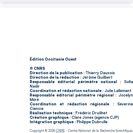
Édition Occitanie Ouest
© CNRS
Direction de la publication :
Thierry Dauxois
Direction de la rédaction :
Jérôme Guilbert
Responsable éditorial périmètre national :
Sofia
Nadir
Coordination et rédaction nationale :
Julie Lallemant
Responsable éditorial périmètre régional :
Jocelyn
Méré
Coordination et rédaction régionale :
Séverin
Ciancia
Réalisation technique :
Frédéric Druilhet
Création graphique :
Clare Jones (agence CJP)
Intégration graphique :
Philippe Dubrulle
Copyright © 2026
CNRS
- Centre National de la Recherche Scientifique