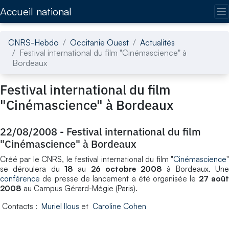
Accédez directement au contenu de la page
Accueil national
CNRS-Hebdo
Occitanie Ouest
Actualités
Festival international du film "Cinémascience" à
Bordeaux
Festival international du film
"Cinémascience" à Bordeaux
22/08/2008
-
Festival international du film
"Cinémascience" à Bordeaux
Créé par le CNRS, le festival international du film "
Cinémascience
"
se déroulera du
18
au
26 octobre 2008
à Bordeaux. Un
conférence
de presse de lancement a été organisée le
27 aoû
2008
au Campus Gérard-Mégie (Paris).
Contacts :
Muriel Ilous
et
Caroline Cohen