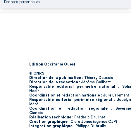
Données personnelles
Édition Occitanie Ouest
© CNRS
Direction de la publication :
Thierry Dauxois
Direction de la rédaction :
Jérôme Guilbert
Responsable éditorial périmètre national :
Sofia
Nadir
Coordination et rédaction nationale :
Julie Lallemant
Responsable éditorial périmètre régional :
Jocelyn
Méré
Coordination et rédaction régionale :
Séverin
Ciancia
Réalisation technique :
Frédéric Druilhet
Création graphique :
Clare Jones (agence CJP)
Intégration graphique :
Philippe Dubrulle