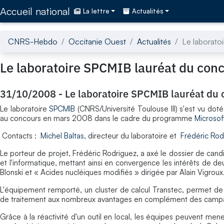
Accédez directement au contenu de la page
Accueil national
La lettre
Actualités
CNRS-Hebdo
Occitanie Ouest
Actualités
Le laborato
Le laboratoire SPCMIB lauréat du conc
31/10/2008
-
Le laboratoire SPCMIB lauréat du 
Le laboratoire
SPCMIB
(CNRS/Université Toulouse III) s'est vu dot
au concours en mars 2008 dans le cadre du programme
Microsof
Contacts :
Michel Baltas
, directeur du laboratoire et
Frédéric Rod
Le porteur de projet, Frédéric Rodriguez, a axé le dossier de candi
et l'informatique, mettant ainsi en convergence les intérêts de d
Blonski et « Acides nucléiques modifiés » dirigée par Alain Vigroux
L'équipement remporté, un cluster de calcul Transtec, permet de
de traitement aux nombreux avantages en complément des campag
Grâce à la réactivité d'un outil en local, les équipes peuvent me