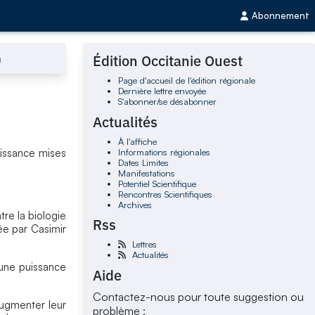
Abonnement
n
Édition Occitanie Ouest
Page d'accueil de l'édition régionale
Dernière lettre envoyée
S'abonner/se désabonner
Actualités
À l'affiche
Informations régionales
uissance mises
Dates Limites
Manifestations
Potentiel Scientifique
Rencontres Scientifiques
Archives
tre la biologie
Rss
ée par Casimir
Lettres
Actualités
 une puissance
Aide
Contactez-nous pour toute suggestion ou
augmenter leur
problème :