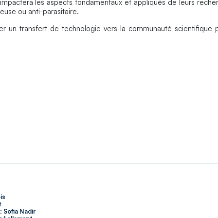
a impactera les aspects fondamentaux et appliqués de leurs rec
use ou anti-parasitaire.
er un transfert de technologie vers la communauté scientifique p
is
t
:
Sofia Nadir