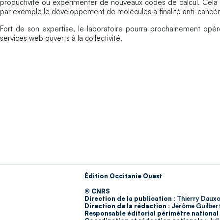
productivité ou expérimenter de nouveaux codes de calcul. Cel
par exemple le développement de molécules à finalité anti-cancére
Fort de son expertise, le laboratoire pourra prochainement opér
services web ouverts à la collectivité.
Édition Occitanie Ouest
© CNRS
Direction de la publication :
Thierry Dauxo
Direction de la rédaction :
Jérôme Guilber
Responsable éditorial périmètre national 