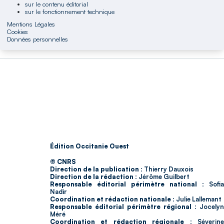
sur le contenu éditorial
sur le fonctionnement technique
Mentions Légales
Cookies
Données personnelles
Édition Occitanie Ouest
© CNRS
Direction de la publication :
Thierry Dauxois
Direction de la rédaction :
Jérôme Guilbert
Responsable éditorial périmètre national :
Sofia
Nadir
Coordination et rédaction nationale :
Julie Lallemant
Responsable éditorial périmètre régional :
Jocelyn
Méré
Coordination et rédaction régionale :
Séverin