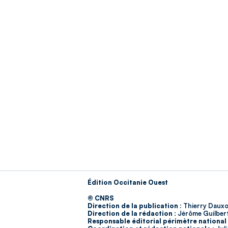
Édition Occitanie Ouest
© CNRS
Direction de la publication :
Thierry Dauxo
Direction de la rédaction :
Jérôme Guilber
Responsable éditorial périmètre national 