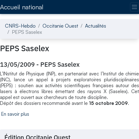
Accédez directement au contenu de la page
Accueil national
CNRS-Hebdo
Occitanie Ouest
Actualités
PEPS Saselex
PEPS Saselex
13/05/2009
-
PEPS Saselex
L’INstitut de Physique (INP), en partenariat avec l’Institut de chimie
(INC), lance un appel à projets exploratoires pluridisciplinaires
(PEPS) : soutien aux activités scientifiques françaises autour des
lasers à électrons libres émettant des rayons X (Saselex). Cet
appel est ouvert aux chercheurs de toute discipline.
Dépôt des dossiers recommandé avant le
15 octobre 2009
.
En savoir plus
Édition Occitanie Ouest