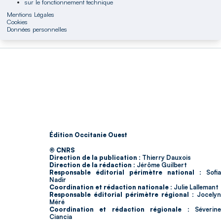
sur le fonctionnement technique
Mentions Légales
Cookies
Données personnelles
Édition Occitanie Ouest
© CNRS
Direction de la publication :
Thierry Dauxois
Direction de la rédaction :
Jérôme Guilbert
Responsable éditorial périmètre national :
Sofia
Nadir
Coordination et rédaction nationale :
Julie Lallemant
Responsable éditorial périmètre régional :
Jocelyn
Méré
Coordination et rédaction régionale :
Séverin
Ciancia