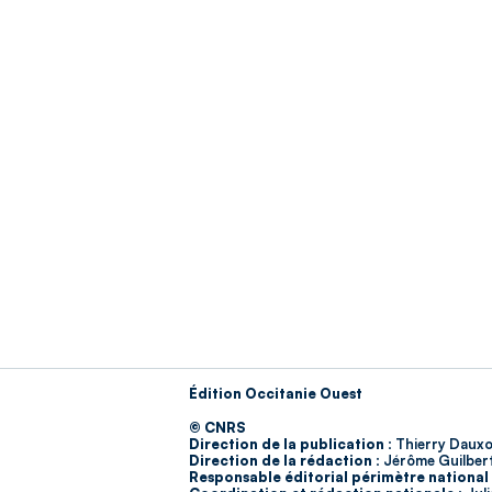
Édition Occitanie Ouest
© CNRS
Direction de la publication :
Thierry Dauxo
Direction de la rédaction :
Jérôme Guilber
Responsable éditorial périmètre national 