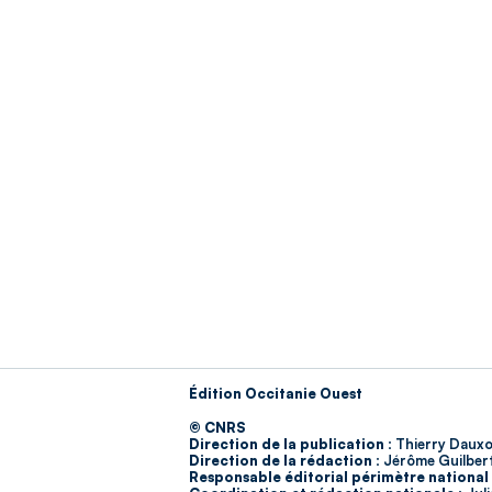
Édition Occitanie Ouest
© CNRS
Direction de la publication :
Thierry Dauxo
Direction de la rédaction :
Jérôme Guilber
Responsable éditorial périmètre national 