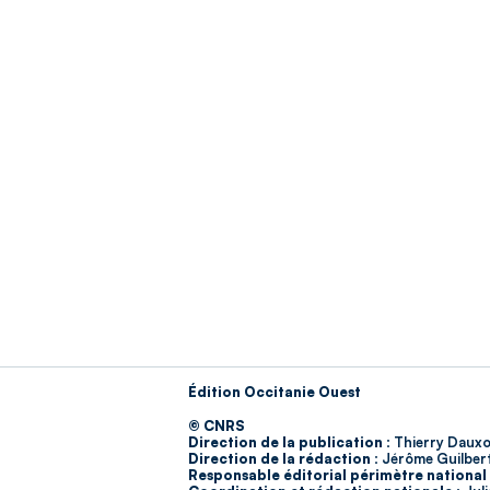
Édition Occitanie Ouest
© CNRS
Direction de la publication :
Thierry Dauxo
Direction de la rédaction :
Jérôme Guilber
Responsable éditorial périmètre national 