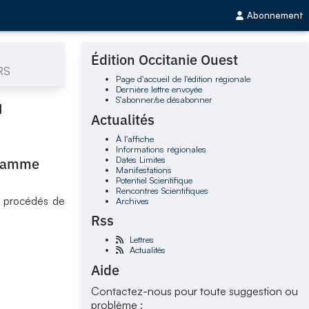
Abonnement
Édition Occitanie Ouest
NRS
Page d'accueil de l'édition régionale
Dernière lettre envoyée
S'abonner/se désabonner
u
Actualités
À l'affiche
Informations régionales
Dates Limites
ogramme
Manifestations
Potentiel Scientifique
Rencontres Scientifiques
et procédés de
Archives
Rss
Lettres
Actualités
Aide
Contactez-nous pour toute suggestion ou
problème :