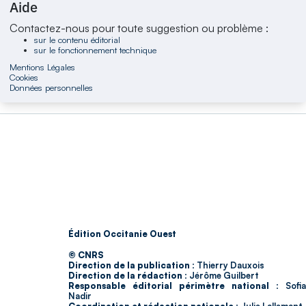
Aide
Contactez-nous pour toute suggestion ou problème :
sur le contenu éditorial
sur le fonctionnement technique
Mentions Légales
Cookies
Données personnelles
Édition Occitanie Ouest
© CNRS
Direction de la publication :
Thierry Dauxois
Direction de la rédaction :
Jérôme Guilbert
Responsable éditorial périmètre national :
Sofia
Nadir