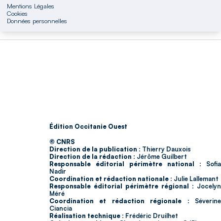
Mentions Légales
Cookies
Données personnelles
Édition Occitanie Ouest
© CNRS
Direction de la publication :
Thierry Dauxois
Direction de la rédaction :
Jérôme Guilbert
Responsable éditorial périmètre national :
Sofia
Nadir
Coordination et rédaction nationale :
Julie Lallemant
Responsable éditorial périmètre régional :
Jocelyn
Méré
Coordination et rédaction régionale :
Séverin
Ciancia
Réalisation technique :
Frédéric Druilhet