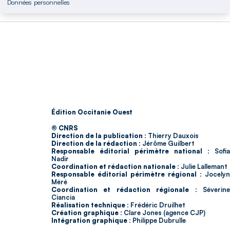
Données personnelles
Édition Occitanie Ouest
© CNRS
Direction de la publication :
Thierry Dauxois
Direction de la rédaction :
Jérôme Guilbert
Responsable éditorial périmètre national :
Sofia
Nadir
Coordination et rédaction nationale :
Julie Lallemant
Responsable éditorial périmètre régional :
Jocelyn
Méré
Coordination et rédaction régionale :
Séverin
Ciancia
Réalisation technique :
Frédéric Druilhet
Création graphique :
Clare Jones (agence CJP)
Intégration graphique :
Philippe Dubrulle