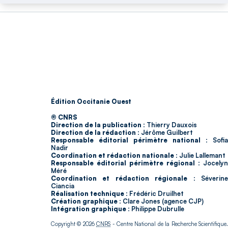
Édition Occitanie Ouest
© CNRS
Direction de la publication :
Thierry Dauxois
Direction de la rédaction :
Jérôme Guilbert
Responsable éditorial périmètre national :
Sofia
Nadir
Coordination et rédaction nationale :
Julie Lallemant
Responsable éditorial périmètre régional :
Jocelyn
Méré
Coordination et rédaction régionale :
Séverin
Ciancia
Réalisation technique :
Frédéric Druilhet
Création graphique :
Clare Jones (agence CJP)
Intégration graphique :
Philippe Dubrulle
Copyright © 2026
CNRS
- Centre National de la Recherche Scientifique