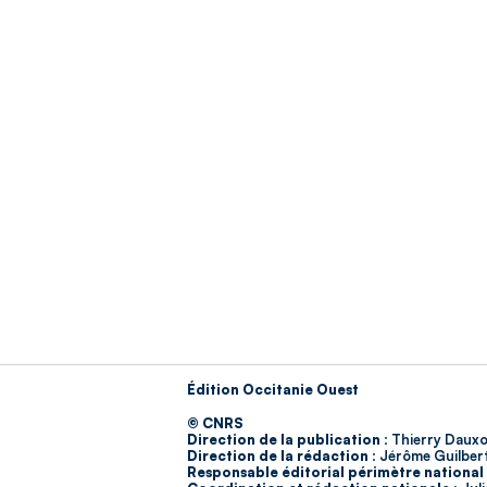
Édition Occitanie Ouest
© CNRS
Direction de la publication :
Thierry Dauxo
Direction de la rédaction :
Jérôme Guilber
Responsable éditorial périmètre national 